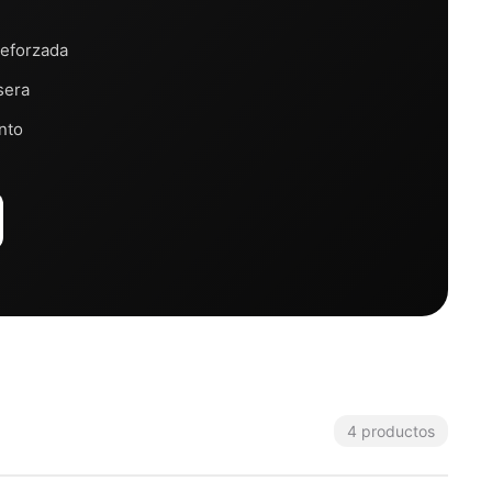
reforzada
sera
nto
4 productos