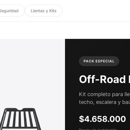
Seguridad
Llantas y Kits
PACK ESPECIAL
Off-Road
Kit completo para lle
techo, escalera y baú
$4.658.000