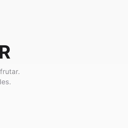
AR
frutar.
les.