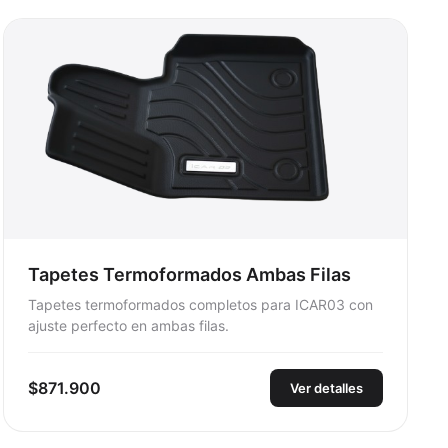
Tapetes Termoformados Ambas Filas
Tapetes termoformados completos para ICAR03 con
ajuste perfecto en ambas filas.
$871.900
Ver detalles