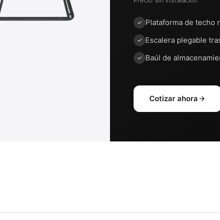
Precio sin instalación
Plataforma de techo 
Escalera plegable tra
Baúl de almacenamie
Cotizar ahora