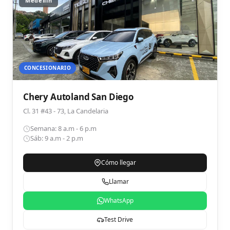
Medellín
CONCESIONARIO
Chery Autoland San Diego
Cl. 31 #43 - 73, La Candelaria
Semana: 8 a.m - 6 p.m
Sáb: 9 a.m - 2 p.m
Cómo llegar
Llamar
WhatsApp
Test Drive