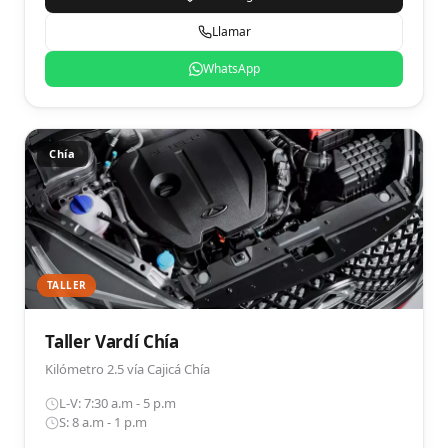
Llamar
WhatsApp
Chía
TALLER
Taller Vardí Chía
Kilómetro 2.5 vía Cajicá Chía
L-V: 7:30 a.m - 5 p.m
S: 8 a.m - 1 p.m