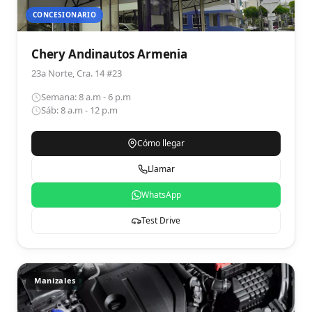
CONCESIONARIO
Chery Andinautos Armenia
23a Norte, Cra. 14 #23
Semana: 8 a.m - 6 p.m
Sáb: 8 a.m - 12 p.m
Cómo llegar
Llamar
WhatsApp
Test Drive
Manizales