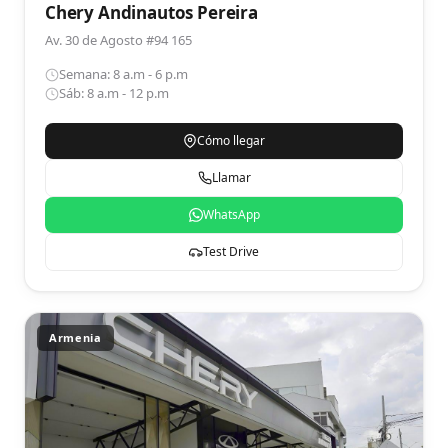
Chery Andinautos Pereira
Av. 30 de Agosto #94 165
Semana: 8 a.m - 6 p.m
Sáb: 8 a.m - 12 p.m
Cómo llegar
Llamar
WhatsApp
Test Drive
Armenia