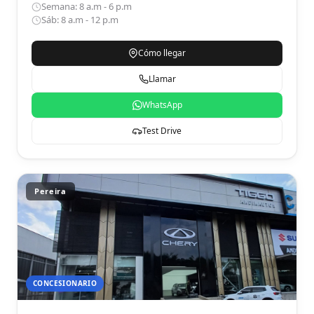
Semana: 8 a.m - 6 p.m
Sáb: 8 a.m - 12 p.m
Cómo llegar
Llamar
WhatsApp
Test Drive
Pereira
CONCESIONARIO