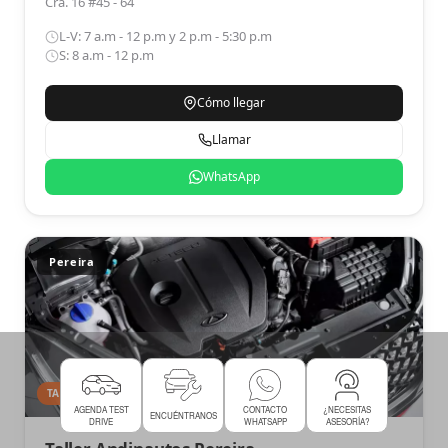
Cra. 16 #45 - 64
L-V: 7 a.m - 12 p.m y 2 p.m - 5:30 p.m
S: 8 a.m - 12 p.m
Cómo llegar
Llamar
WhatsApp
Pereira
TALLER
AGENDA TEST
CONTACTO
¿NECESITAS
ENCUÉNTRANOS
DRIVE
WHATSAPP
ASESORÍA?