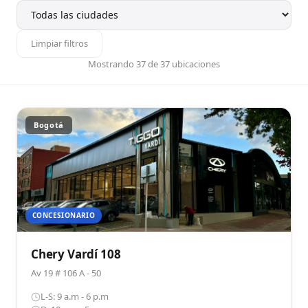
Limpiar filtros
Mostrando 37 de 37 ubicaciones
Bogotá
CONCESIONARIO
Chery Vardí 108
Av 19 # 106 A - 50
L-S: 9 a.m - 6 p.m