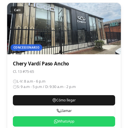
Cali
CONCESIONARIO
Chery Vardí Paso Ancho
Cl. 13 #75-65
L-V: 8 a.m - 6 p.m
S: 9 a.m - 5 p.m / D: 9:30 a.m - 2 p.m
Cómo llegar
Llamar
WhatsApp