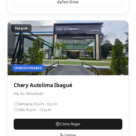
Test Drive
Ibagué
CONCESIONARIO
Chery Autolima Ibagué
K4, Av. Mirolindo
Semana: 8 a.m - 6 p.m
Sáb: 8 a.m - 12 p.m
Cómo llegar
Llamar