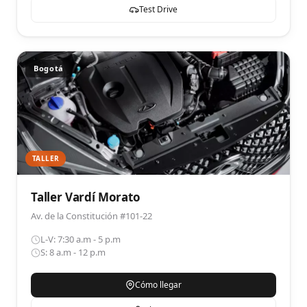
Test Drive
Bogotá
TALLER
Taller Vardí Morato
Av. de la Constitución #101-22
L-V: 7:30 a.m - 5 p.m
S: 8 a.m - 12 p.m
Cómo llegar