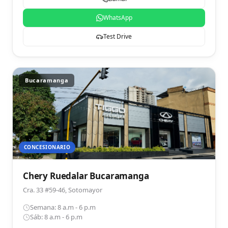
WhatsApp
Test Drive
Bucaramanga
CONCESIONARIO
Chery Ruedalar Bucaramanga
Cra. 33 #59-46, Sotomayor
Semana: 8 a.m - 6 p.m
Sáb: 8 a.m - 6 p.m