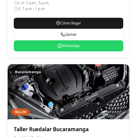
L-V: 7 a.m - 5 p.m
S: 7 a.m - 1 p.m
Cómo llegar
Llamar
WhatsApp
Bucaramanga
TALLER
Taller Ruedalar Bucaramanga