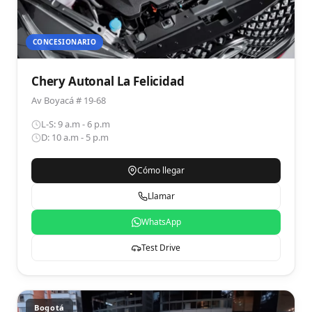
CONCESIONARIO
Chery Autonal La Felicidad
Av Boyacá # 19-68
L-S: 9 a.m - 6 p.m
D: 10 a.m - 5 p.m
Cómo llegar
Llamar
WhatsApp
Test Drive
Bogotá