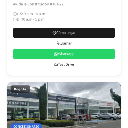
Av. de la Constitución #101-22
L-S: 9 a.m - 6 p.m
D: 10 a.m - 5 p.m
Cómo llegar
Llamar
WhatsApp
Test Drive
Bogotá
CONCESIONARIO