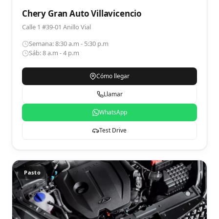
Chery Gran Auto Villavicencio
Calle 1 #39-01 Anillo Vial
Semana: 8:30 a.m - 5:30 p.m
Sáb: 8 a.m - 4 p.m
Cómo llegar
Llamar
WhatsApp
Test Drive
Pasto