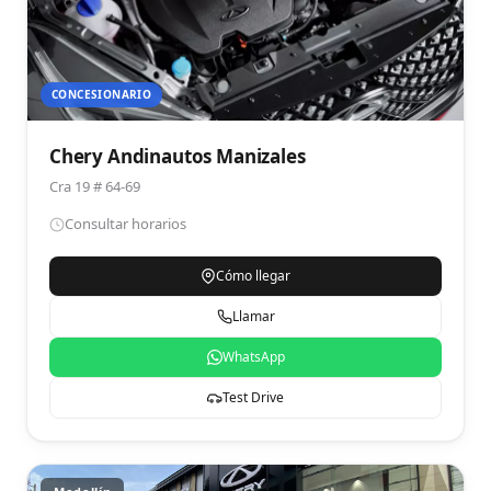
CONCESIONARIO
Chery Andinautos Manizales
Cra 19 # 64-69
Consultar horarios
Cómo llegar
Llamar
WhatsApp
Test Drive