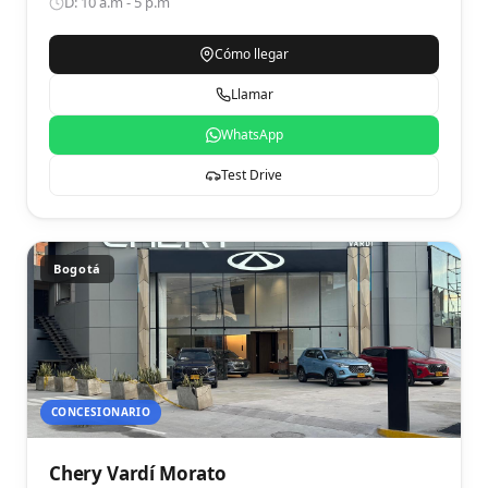
D: 10 a.m - 5 p.m
Cómo llegar
Llamar
WhatsApp
Test Drive
Bogotá
CONCESIONARIO
Chery Vardí Morato