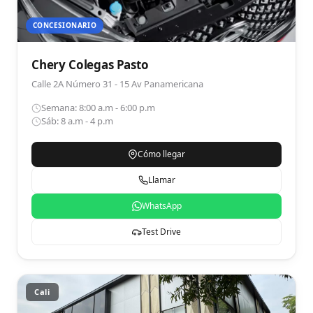
CONCESIONARIO
Chery Colegas Pasto
Calle 2A Número 31 - 15 Av Panamericana
Semana: 8:00 a.m - 6:00 p.m
Sáb: 8 a.m - 4 p.m
Cómo llegar
Llamar
WhatsApp
Test Drive
Cali