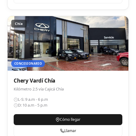
Chía
CONCESIONARIO
Chery Vardí Chía
Kilómetro 2.5 vía Cajicá Chía
L-S: 9 a.m - 6 p.m
D: 10 a.m - 5 p.m
Cómo llegar
Llamar