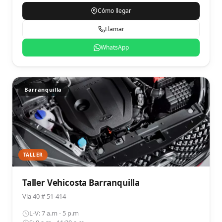
Cómo llegar
Llamar
WhatsApp
Barranquilla
TALLER
Taller Vehicosta Barranquilla
Vía 40 # 51-414
L-V: 7 a.m - 5 p.m