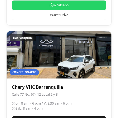
WhatsApp
Test Drive
Barranquilla
CONCESIONARIO
Chery VHC Barranquilla
Calle 77 No. 67 - 12 Local 2 y 3
L-J: 8 a.m - 6 p.m / V: 8:30 a.m - 6 p.m
Sáb: 8 a.m - 4 p.m