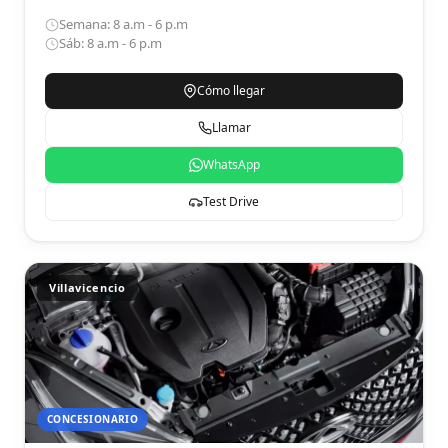
Semana: 8 a.m - 6 p.m
Sáb: 8 a.m - 6 p.m
Cómo llegar
Llamar
WhatsApp
Test Drive
Villavicencio
CONCESIONARIO