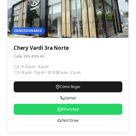
CONCESIONARIO
Chery Vardí 3ra Norte
Calle 35N #3N-69
L-V: 8 a.m - 6 p.m
S: 9 a.m - 5 p.m / D: 9:30 a.m - 2 p.m
Cómo llegar
Llamar
WhatsApp
Test Drive