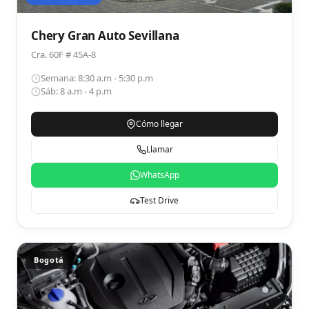
Chery Gran Auto Sevillana
Cra. 60F # 45A-8
Semana: 8:30 a.m - 5:30 p.m
Sáb: 8 a.m - 4 p.m
Cómo llegar
Llamar
WhatsApp
Test Drive
Bogotá