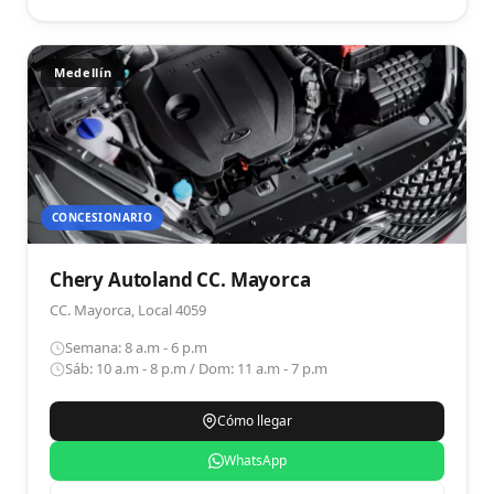
Medellín
CONCESIONARIO
Chery Autoland CC. Mayorca
CC. Mayorca, Local 4059
Semana: 8 a.m - 6 p.m
Sáb: 10 a.m - 8 p.m / Dom: 11 a.m - 7 p.m
Cómo llegar
WhatsApp