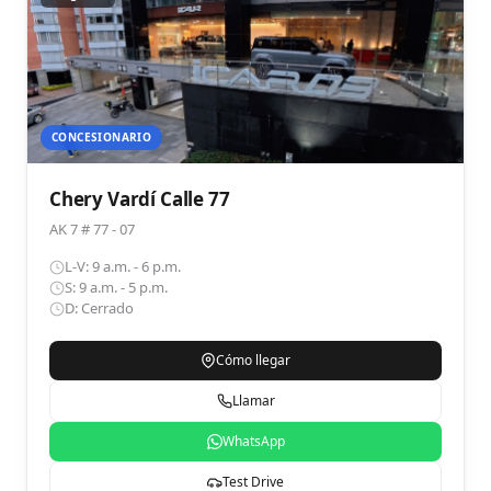
CONCESIONARIO
Chery Vardí Calle 77
AK 7 # 77 - 07
L-V: 9 a.m. - 6 p.m.
S: 9 a.m. - 5 p.m.
D: Cerrado
Cómo llegar
Llamar
WhatsApp
Test Drive