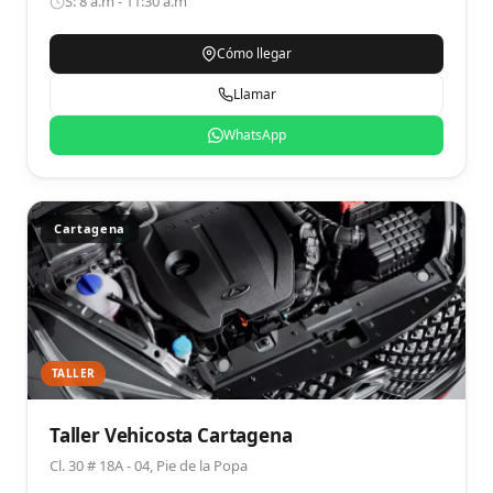
S: 8 a.m - 11:30 a.m
Cómo llegar
Llamar
WhatsApp
Cartagena
TALLER
Taller Vehicosta Cartagena
Cl. 30 # 18A - 04, Pie de la Popa