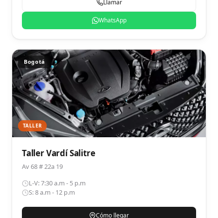
Llamar
WhatsApp
Bogotá
TALLER
Taller Vardí Salitre
Av 68 # 22a 19
L-V: 7:30 a.m - 5 p.m
S: 8 a.m - 12 p.m
Cómo llegar