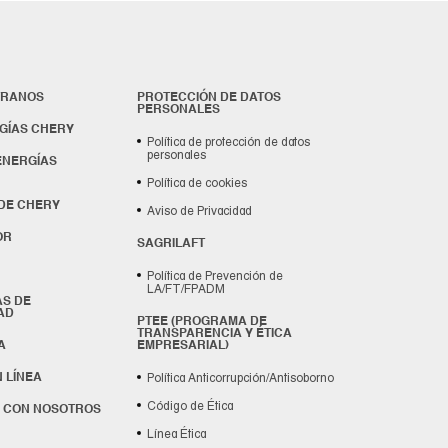
TRANOS
PROTECCIÓN DE DATOS
PERSONALES
GÍAS CHERY
Política de protección de datos
personales
ENERGÍAS
Política de cookies
DE CHERY
Aviso de Privacidad
OR
SAGRILAFT
Política de Prevención de
LA/FT/FPADM
S DE
AD
PTEE (PROGRAMA DE
TRANSPARENCIA Y ÉTICA
A
EMPRESARIAL)
Política Anticorrupción/Antisoborno
 LÍNEA
Código de Ética
 CON NOSOTROS
Línea Ética