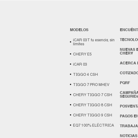
MODELOS
ENCUÉN
iCAR 03T tu esencia, sin
TECNOLO
límites
NUEVAS 
CHERY
CHERY E5
ACERCA 
iCAR 03
COTIZAD
TIGGO 4 CSH
PQRF
TIGGO 7 PRO MHEV
CAMPAÑA
CHERY TIGGO 7 CSH
SEGURID
CHERY TIGGO 8 CSH
POSVENT
CHERY TIGGO 9 CSH
PAGOS EN
EQ7 100% ELÉCTRICA
TRABAJA
NOTICIAS