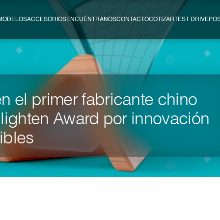
MODELOS
ACCESORIOS
ENCUÉNTRANOS
CONTACTO
COTIZAR
TEST DRIVE
PO
n el primer fabricante chino
 Enlighten Award por innovación
ibles