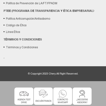
Política de Prevención de LA/FT/FPADM
PTEE (PROGRAMA DE TRANSPARENCIA Y ÉTICA EMPRESARIAL)
Política Anticorrupción/Antisoborno
Código de Ética
Línea Ética
TÉRMINOS Y CONDICIONES
Términos y Condiciones
-
© Copyright 2023 Chery.All Right Reserved.
AGENDA TEST
CONTACTO
¿NECESITAS
ENCUÉNTRANOS
DRIVE
WHATSAPP
ASESORÍA?