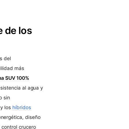
e de los
s del
ilidad más
una
SUV 100%
sistencia al agua y
o sin
y los
híbridos
energética, diseño
control crucero