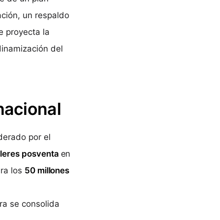
ción, un respaldo
e proyecta la
dinamización del
nacional
derado por el
lleres posventa
en
era los
50 millones
ora se consolida