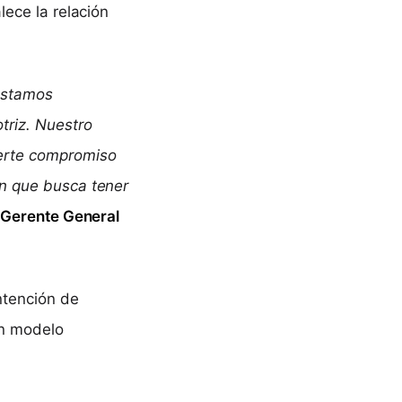
lece la relación
 estamos
triz. Nuestro
uerte compromiso
ón que busca tener
, Gerente General
ntención de
un modelo