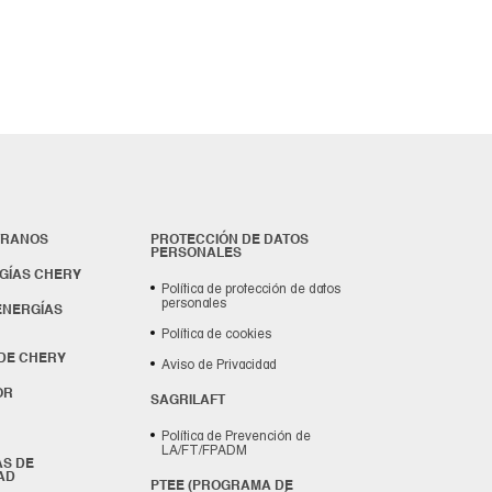
TRANOS
PROTECCIÓN DE DATOS
PERSONALES
GÍAS CHERY
Política de protección de datos
personales
ENERGÍAS
Política de cookies
DE CHERY
Aviso de Privacidad
OR
SAGRILAFT
Política de Prevención de
LA/FT/FPADM
S DE
AD
PTEE (PROGRAMA DE