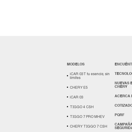
MODELOS
ENCUÉN
iCAR 03T tu esencia, sin
TECNOLO
límites
NUEVAS 
CHERY
CHERY E5
ACERCA 
iCAR 03
COTIZAD
TIGGO 4 CSH
PQRF
TIGGO 7 PRO MHEV
CAMPAÑA
CHERY TIGGO 7 CSH
SEGURID