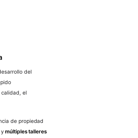
a
esarrollo del
ápido
calidad, el
encia de propiedad
 y
múltiples talleres