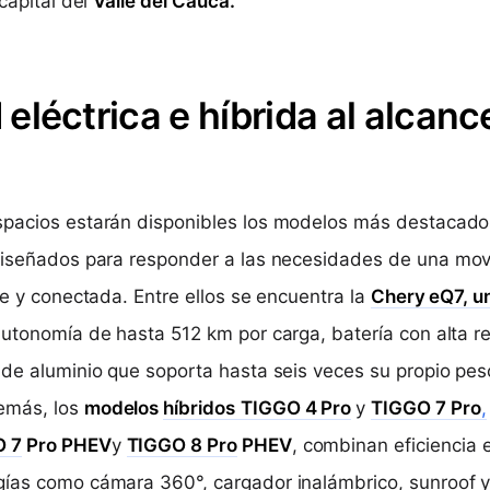
 capital del
Valle del Cauca.
eléctrica e híbrida al alcanc
spacios estarán disponibles los modelos más destacado
diseñados para responder a las necesidades de una mov
le y conectada. Entre ellos se encuentra la
Chery eQ7
, 
utonomía de hasta 512 km por carga, batería con alta re
 de aluminio que soporta hasta seis veces su propio pes
emás, los
modelos
híbridos
TIGGO 4 Pro
y
TIGGO 7 Pro
,
O 7
Pro PHEV
y
TIGGO 8 Pro
PHEV
, combinan eficiencia 
ías como cámara 360°, cargador inalámbrico, sunroof y 