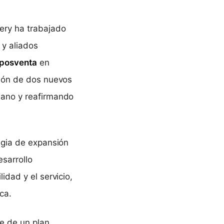
ery ha trabajado
 y aliados
 posventa
en
ción de dos nuevos
iano y reafirmando
egia de expansión
sarrollo
idad y el servicio,
ca.
te de un plan