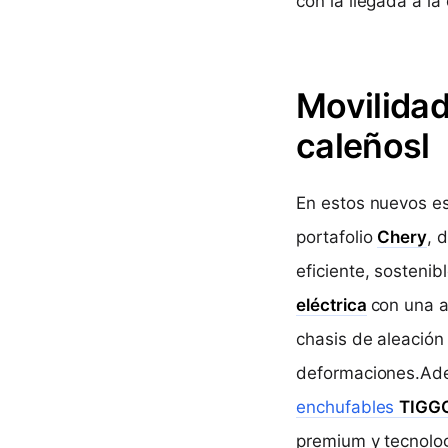
con la llegada a la
Movilidad 
caleños
l
En estos nuevos e
portafolio
Chery
, 
eficiente, sostenib
eléctrica
con una a
chasis de aleación
deformaciones.Ad
enchufables
TIGG
premium y tecnolog